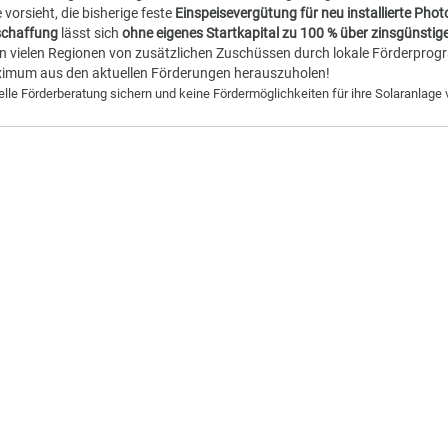
 sparen viel Geld
. Sie freuen sich über ihren selbst produzierten 
ssicherheit
. Außerdem leisten Sie einen wertvollen Beitrag zum
Kli
 jetzt handeln, solange es noch Förderungen gibt
omkosten sparen mit eigener Solaranlage und den nicht genutzten R
ung, 20 Jahre lang staatlich garantiert
. Die Bundesregierung hat 
n, die vorsieht, die bisherige feste
Einspeisevergütung für neu ins
Die
Anschaffung
lässt sich
ohne eigenes Startkapital zu 100 % über
n Sie in vielen Regionen von zusätzlichen Zuschüssen durch lokale 
as Maximum aus den aktuellen Förderungen herauszuholen!
ndividuelle Förderberatung sichern und keine Fördermöglichkeiten für ih