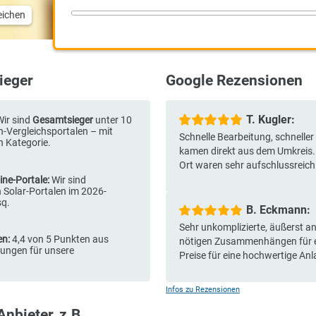
ern
 vergleichen
estsieger
Google Rezen
T.
5/26:
Wir sind
Gesamtsieger
unter 10
anlagen-Vergleichsportalen – mit
Schnelle Bearbeitu
inzelnen Kategorie.
kamen direkt aus 
Ort waren sehr auf
te Online-Portale:
Wir sind
er den Solar-Portalen im 2026-
und disq.
B.
Sehr unkompliziert
rtungen:
4,4 von 5 Punkten aus
nötigen Zusammenh
ewertungen für unsere
Preise für eine ho