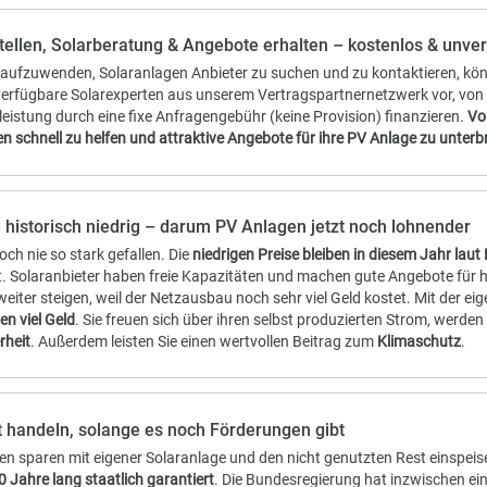
Einfach passende Anbieter
vergleichen
rage stellen, Solarberatung & Angebote erhalten – kostenl
it damit aufzuwenden, Solaranlagen Anbieter zu suchen und zu kontak
dann verfügbare Solarexperten aus unserem Vertragspartnernetzw
 Dienstleistung durch eine fixe Anfragengebühr (keine Provision) fi
, Ihnen schnell zu helfen und attraktive Angebote für ihre PV Anla
Preise historisch niedrig – darum PV Anlagen jetzt noch 
ind noch nie so stark gefallen. Die
niedrigen Preise bleiben in dies
macht. Solaranbieter haben freie Kapazitäten und machen gute A
hren weiter steigen, weil der Netzausbau noch sehr viel Geld koste