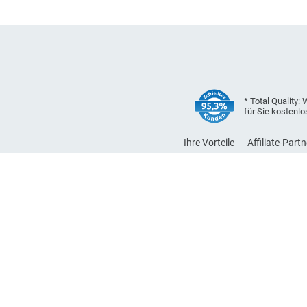
* Total Q
für Sie k
Ihre Vorteile
Affiliat