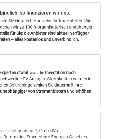
Das beste Angebot
finden & sparen
os & unverbindlich, so finanzieren wir uns:
tieren, können Sie einfach bei uns eine Anfrage stellen. Wir
erk vor, von denen wir zu 100 % organisatorisch unabhängig
nanzieren.
Vorteile für Sie
:
die Anbieter sind aktuell verfügbar
ge zu unterbreiten – alles kostenlos und unverbindlich.
lohnender
em Jahr laut Experten stabil
, was die
Investition noch
ngebote für hochwertige PV Anlagen. Stromkosten werden in
t. Mit der eigenen Solaranlage
senken Sie dauerhaft ihre