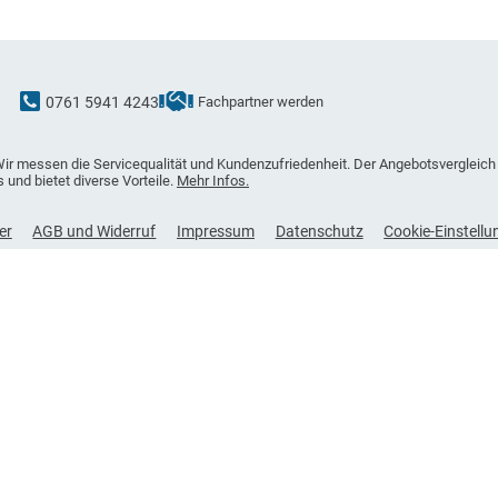
0761 5941 4243
Fachpartner werden
uality: Wir messen die Servicequalität und Kundenzufriedenheit. Der Ange
ostenlos und bietet diverse Vorteile.
Mehr Infos.
e-Partner
AGB und Widerruf
Impressum
Datenschutz
Coo