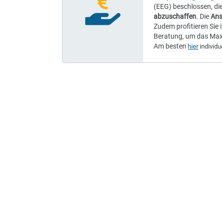
Stromkosten und
ihre Versorgung
August 2026 –
Bis zu 70 % Str
Einspeisevergüt
(EEG) beschlosse
abzuschaffen
. 
Zudem profitiere
Beratung, um d
Am besten
hier
i