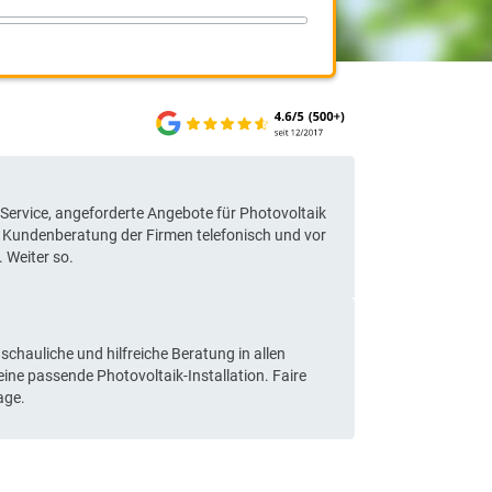
sionen
 Kugler:
ng, schneller Service, angeforderte Angebote für Photovoltaik
dem Umkreis. Kundenberatung der Firmen telefonisch und vor
schlussreich. Weiter so.
 Eckmann:
e, äußerst anschauliche und hilfreiche Beratung in allen
ängen für eine passende Photovoltaik-Installation. Faire
chwertige Anlage.