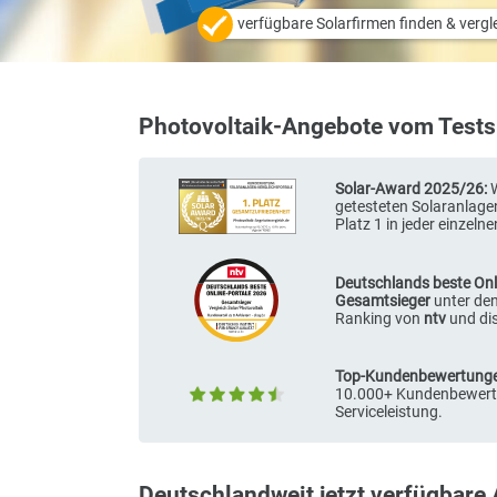
jetzt hohe Sonder-Rabatte sich
verfügbare Solarfirmen finden &
Photovoltaik-Angebote vom T
Solar-Award 202
getesteten Solar
Platz 1 in jeder e
Deutschlands bes
Gesamtsieger
unt
Ranking von
ntv
Top-Kundenbewe
10.000+ Kundenb