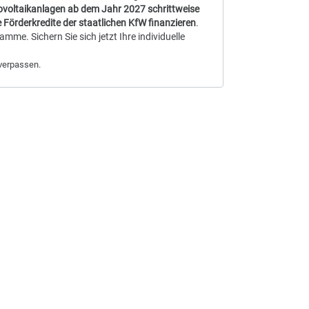
Strom, werden
unabhängiger von Stromanbietern
und
erhöhen
maschutz
.
est einspeisen – jetzt noch für 7,71 ct/kWh
inzwischen eine Reform des Erneuerbare-Energien-Gesetzes
tallierte Photovoltaikanlagen ab dem Jahr 2027 schrittweise
 zinsgünstige Förderkredite der staatlichen KfW finanzieren
.
Förderprogramme. Sichern Sie sich jetzt Ihre individuelle
re Solaranlage verpassen.