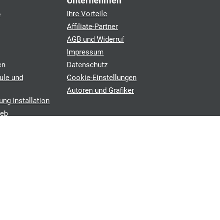
Unternehmen
6
Ihre Vorteile
Affiliate-Partner
AGB und Widerruf
Impressum
en
Datenschutz
ule und
Cookie-Einstellungen
Autoren und Grafiker
ung Installation
ieb
chen
©2026 photovoltaik-angebotsvergleich.de