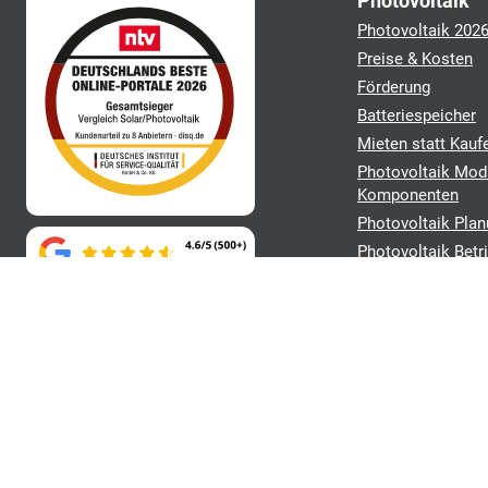
Photovoltaik
Photovoltaik 202
Preise & Kosten
Förderung
Batteriespeicher
Mieten statt Kauf
Photovoltaik Mod
Komponenten
Photovoltaik Plan
Photovoltaik Betr
Angebote verglei
und Kundenzufriedenheit. Der