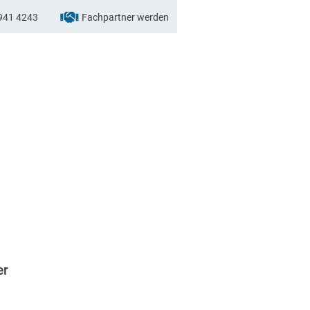
941 4243
Fachpartner werden
er