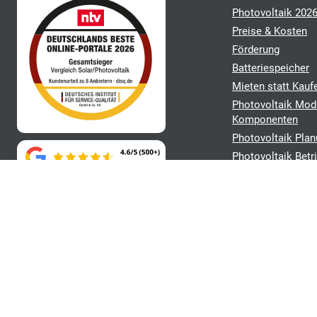
Photovoltaik 202
Preise & Kosten
Förderung
Batteriespeicher
Mieten statt Kauf
Photovoltaik Mod
Komponenten
Photovoltaik Plan
Photovoltaik Betr
Angebote verglei
und Kundenzufriedenheit. Der
t diverse Vorteile.
Mehr Infos.