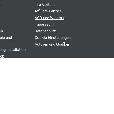
6
Ihre Vorteile
Affiliate-Partner
AGB und Widerruf
Impressum
en
Datenschutz
ule und
Cookie-Einstellungen
Autoren und Grafiker
ung Installation
ieb
chen
©2026 photovoltaik-angebotsvergleich.de