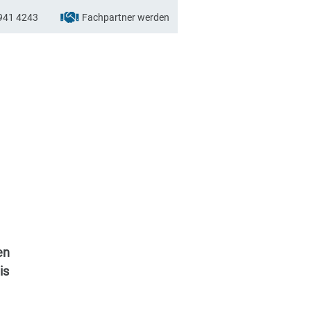
941 4243
Fachpartner werden
en
is