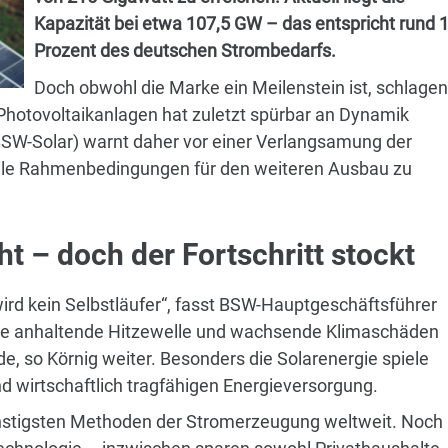
Kapazität bei etwa 107,5 GW – das entspricht rund 
Prozent des deutschen Strombedarfs.
Doch obwohl die Marke ein Meilenstein ist, schlagen
hotovoltaikanlagen hat zuletzt spürbar an Dynamik
BSW-Solar) warnt daher vor einer Verlangsamung der
tabile Rahmenbedingungen für den weiteren Ausbau zu
ht – doch der Fortschritt stockt
 wird kein Selbstläufer“, fasst BSW-Hauptgeschäftsführer
Die anhaltende Hitzewelle und wachsende Klimaschäden
de, so Körnig weiter. Besonders die Solarenergie spiele
und wirtschaftlich tragfähigen Energieversorgung.
günstigsten Methoden der Stromerzeugung weltweit. Noch