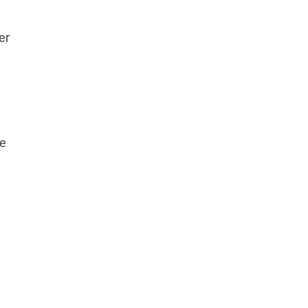
er
ie