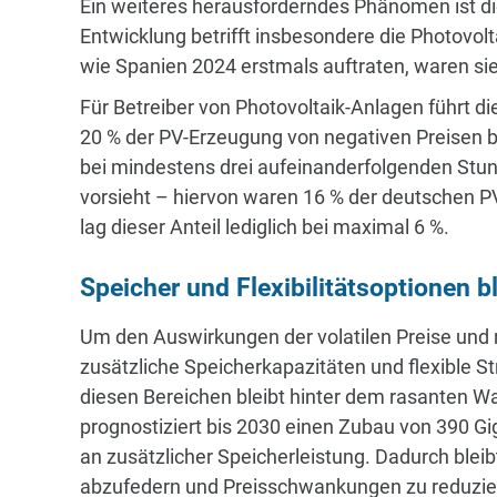
Ein weiteres herausforderndes Phänomen ist di
Entwicklung betrifft insbesondere die Photovo
wie Spanien 2024 erstmals auftraten, waren si
Für Betreiber von Photovoltaik-Anlagen führt di
20 % der PV-Erzeugung von negativen Preisen be
bei mindestens drei aufeinanderfolgenden Stu
vorsieht – hiervon waren 16 % der deutschen P
lag dieser Anteil lediglich bei maximal 6 %.
Speicher und Flexibilitätsoptionen 
Um den Auswirkungen der volatilen Preise und
zusätzliche Speicherkapazitäten und flexible S
diesen Bereichen bleibt hinter dem rasanten W
prognostiziert bis 2030 einen Zubau von 390 Gi
an zusätzlicher Speicherleistung. Dadurch blei
abzufedern und Preisschwankungen zu reduzie