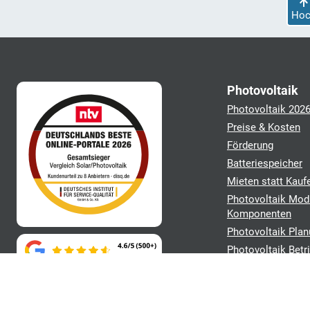
Hoc
Photovoltaik
Photovoltaik 202
Preise & Kosten
Förderung
Batteriespeicher
Mieten statt Kauf
Photovoltaik Mod
Komponenten
Photovoltaik Plan
Photovoltaik Betr
Angebote verglei