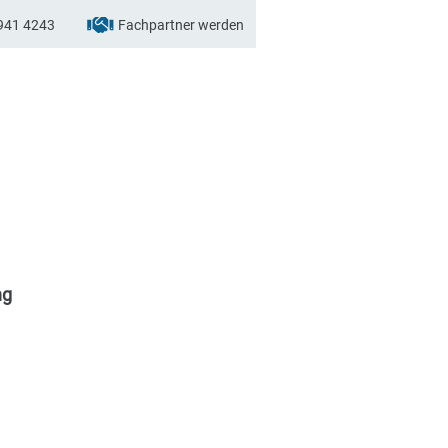
941 4243
Fachpartner werden
ng