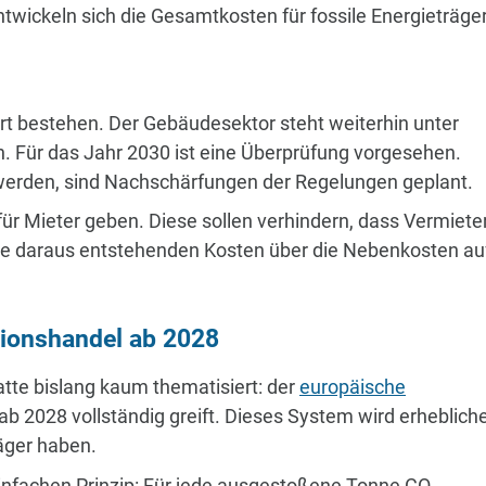
twickeln sich die Gesamtkosten für fossile Energieträge
rt bestehen. Der Gebäudesektor steht weiterhin unter
. Für das Jahr 2030 ist eine Überprüfung vorgesehen.
ht werden, sind Nachschärfungen der Regelungen geplant.
ür Mieter geben. Diese sollen verhindern, dass Vermiete
ie daraus entstehenden Kosten über die Nebenkosten au
sionshandel ab 2028
batte bislang kaum thematisiert: der
europäische
 ab 2028 vollständig greift. Dieses System wird erheblich
äger haben.
infachen Prinzip: Für jede ausgestoßene Tonne CO₂