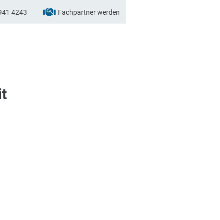
941 4243
Fachpartner werden
it