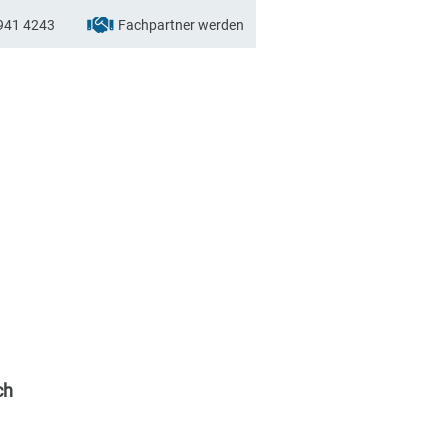
941 4243
Fachpartner werden
ch