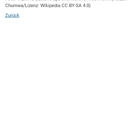
Chumwa/Lizenz: Wikipedia CC BY-SA 4.0)
Zurück