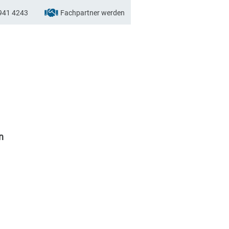
941 4243
Fachpartner werden
n