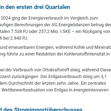
n den ersten drei Quartalen
 2024 ging der Energieverbrauch im Vergleich zum
läufigen Berechnungen der AG Energiebilanzen betrug de
talen 7.538 PJ oder 257,2 Mio. t SKE – ein Rückgang von
h bei 2.940 PJ.
 und erneuerbaren Energien, während Kohle und Mineralö
g führte zu einer Reduktion der Kohlenstoffintensität in
i der Verbrauch von Ottokraftstoff stieg, während Diese
ozent zurückgingen. Der Erdgasverbrauch stieg um 3,1
dem Durchschnitt der letzten zehn Jahre. Ein zentrales
e Wettbewerbssituation von Erdgas in energieintensiven
d des Stromimportüberschusses